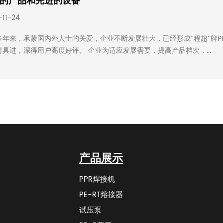
的产品和先进的设备
-11-24
多年来，承蒙国内外人士的关爱，企业不断发展壮大，已经形成“程超”牌
时具进，深得用户高度好评。 企业为适应发展需要，提高产品档次，...
产品展示
PPR焊接机
PE-RT熔接器
试压泵