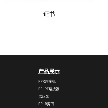
证书
产品展示
PPR焊接机
PE-RT熔接器
试压泵
PP-R剪刀